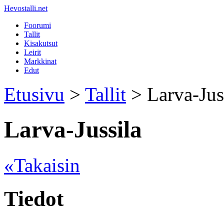
Hevostalli.net
Foorumi
Tallit
Kisakutsut
Leirit
Markkinat
Edut
Etusivu
>
Tallit
> Larva-Jus
Larva-Jussila
«Takaisin
Tiedot