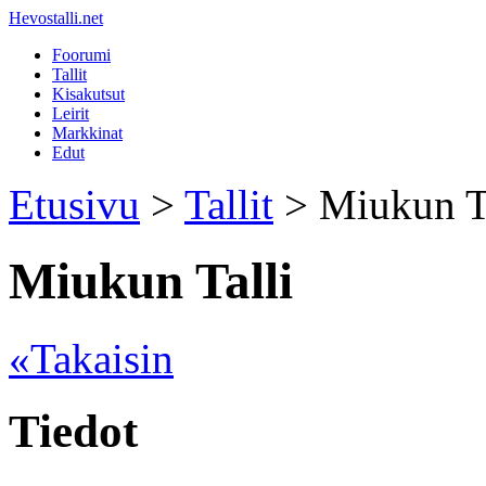
Hevostalli.net
Foorumi
Tallit
Kisakutsut
Leirit
Markkinat
Edut
Etusivu
>
Tallit
> Miukun Ta
Miukun Talli
«Takaisin
Tiedot