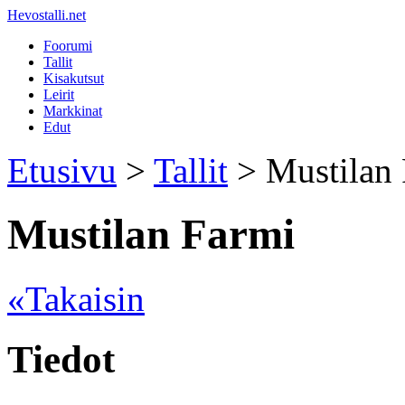
Hevostalli.net
Foorumi
Tallit
Kisakutsut
Leirit
Markkinat
Edut
Etusivu
>
Tallit
> Mustilan 
Mustilan Farmi
«Takaisin
Tiedot