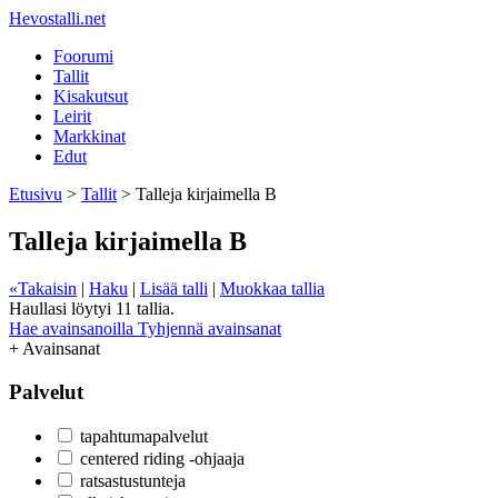
Hevostalli.net
Foorumi
Tallit
Kisakutsut
Leirit
Markkinat
Edut
Etusivu
>
Tallit
> Talleja kirjaimella B
Talleja kirjaimella B
«Takaisin
|
Haku
|
Lisää talli
|
Muokkaa tallia
Haullasi löytyi 11 tallia.
Hae avainsanoilla
Tyhjennä avainsanat
+
Avainsanat
Palvelut
tapahtumapalvelut
centered riding -ohjaaja
ratsastustunteja