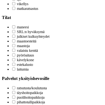
vikellys
matkaratsastus
Tilat
maneesi
SRL:n hyväksymä
julkiset kulkuyhteydet
maastoesteitä
maastoja
valaistu kenttä
pyöröaitaus
kävelykone
estekalusto
laitumia
Palvelut yksityishevosille
ratsutusta/koulutusta
täyshoitopaikkoja
puolihoitopaikkoja
pihattotallipaikkoja