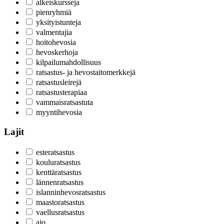
alkeiskursseja
pienryhmiä
yksityistunteja
valmentajia
hoitohevosia
hevoskerhoja
kilpailumahdollisuus
ratsastus- ja hevostaitomerkkejä
ratsastusleirejä
ratsastusterapiaa
vammaisratsastuta
myyntihevosia
Lajit
esteratsastus
kouluratsastus
kenttäratsastus
lännenratsastus
islanninhevosratsastus
maastoratsastus
vaellusratsastus
ajo