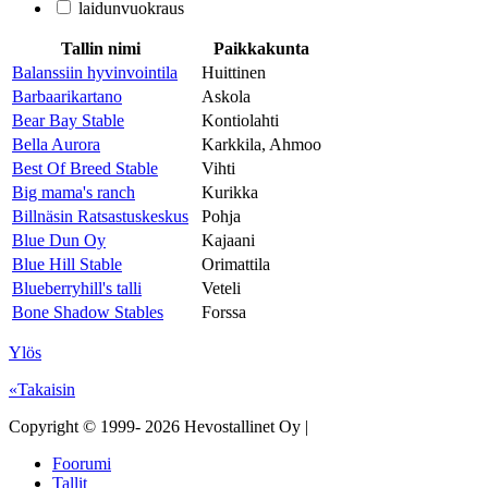
laidunvuokraus
Tallin nimi
Paikkakunta
Balanssiin hyvinvointila
Huittinen
Barbaarikartano
Askola
Bear Bay Stable
Kontiolahti
Bella Aurora
Karkkila, Ahmoo
Best Of Breed Stable
Vihti
Big mama's ranch
Kurikka
Billnäsin Ratsastuskeskus
Pohja
Blue Dun Oy
Kajaani
Blue Hill Stable
Orimattila
Blueberryhill's talli
Veteli
Bone Shadow Stables
Forssa
Ylös
«Takaisin
Copyright © 1999- 2026 Hevostallinet Oy |
Foorumi
Tallit